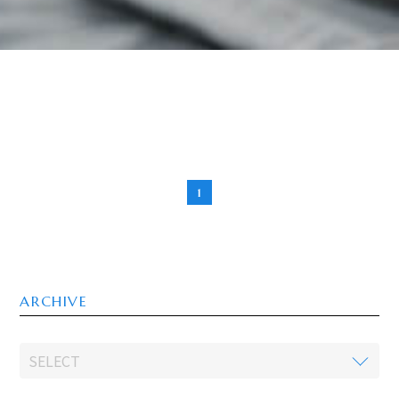
1
ARCHIVE