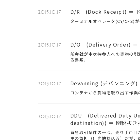
D/R (Dock Receipt)
2015.10.17
ターミナルオペレータ(CY/CFS
D/O (Delivery Order
2015.10.17
船会社が本状持参人への貨物の引渡
る書類。
Devanning (デバンニング)
2015.10.17
コンテナから貨物を取り出す作業
DDU (Delivered Duty Un
2015.10.17
destination)) ＝ 関税抜
貿易取引条件の一つ。売り手戸口
主の負担（仕向地持込渡）だが、