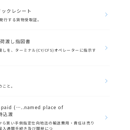
 ＝ ドックレシート
)が発行する貨物受取証。
) ＝ 荷渡し指図書
しを、ターミナル(CY/CFS)オペレーターに指示す
のこと。
paid (…..named place of
き持込渡
から買い手側指定仕向地迄の輸送費用・責任は売り
輸入通関手続き及び関税につ