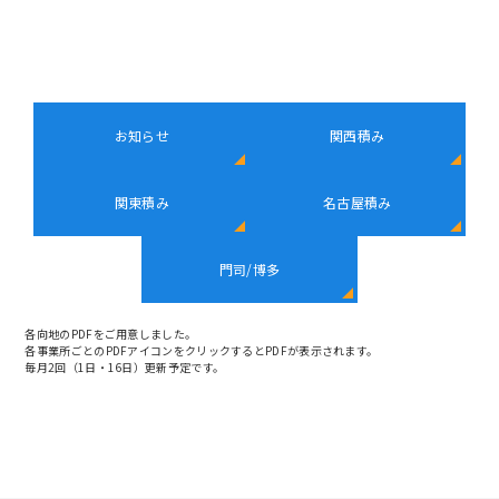
お知らせ
関西積み
関東積み
名古屋積み
門司/博多
各向地のPDFをご用意しました。
各事業所ごとのPDFアイコンをクリックするとPDFが表示されます。
毎月2回（1日・16日）更新予定です。
お知らせ
関西積み
関東積み
名古屋積み
門司/博多積み