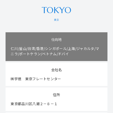
TOKYO
東京
仕向地
仁川/釜山/台湾/香港/シンガポール/上海/ジャカルタ/マ
ニラ/ポートケラン/ベトナム/ドバイ
会社名
㈱宇徳 東京フレートセンター
住所
東京都品川区八潮２－８－１