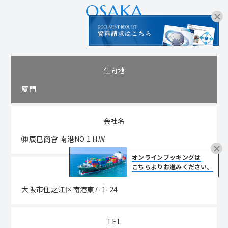
OSAKA
大阪
仕向地
厦門
会社名
㈱辰巳商會 南港NO.1 H.W.
オンラインブッキングは
こちらよりお進みください。
住所
大阪市住之江区南港東7-1-24
TEL