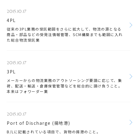
2015.10.17
4PL
従来の3PL業務の受託範囲をさらに拡大して、物流の源となる
商品・部品などの受発注情報管理、SCM構築までも範囲に入れ
た総合物流受託業
2015.10.17
3PL
メーカーからの物流業務のアウトソーシング要請に応じて、集
荷、配送・輸送・倉庫保管管理などを総合的に請け負うこと。
本来はフォワーダー業
2015.10.17
Port of Discharge (揚地港)
B/Lに記載されている項目で、貨物の揚港のこと。