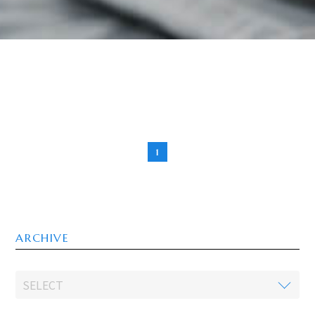
1
ARCHIVE