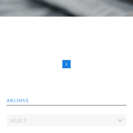
1
ARCHIVE