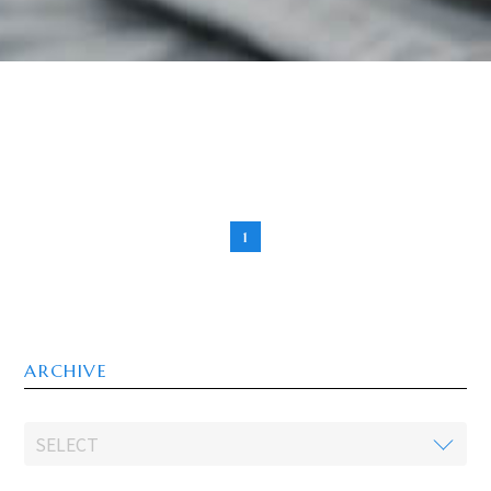
1
ARCHIVE