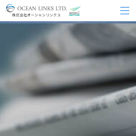
株式会社オーシャンリンクス