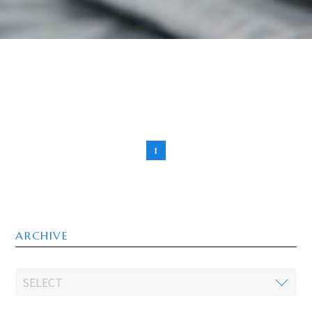
1
ARCHIVE