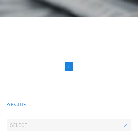
1
ARCHIVE