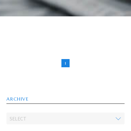
1
ARCHIVE