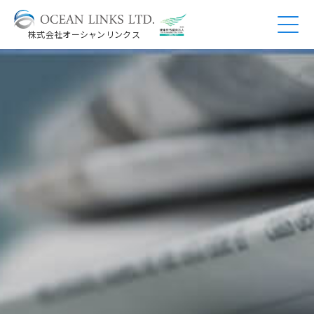
株式会社オーシャンリンクス