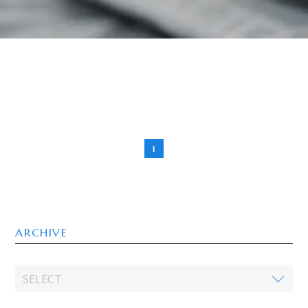
1
ARCHIVE