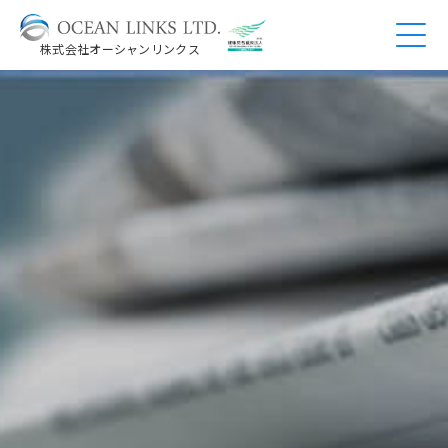
株式会社オーシャンリンクス