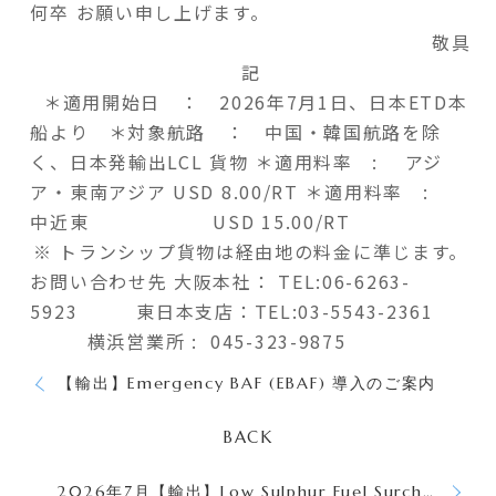
何卒 お願い申し上げます。
敬具
記
＊適用開始日 ： 2026年7月1日、日本ETD本
船より
＊対象航路 ： 中国・韓国航路を除
く、日本発輸出LCL 貨物
＊適用料率 : アジ
ア・東南アジア USD 8.00/RT
＊適用料率 :
中近東 USD 15.00/RT
※ トランシップ貨物は経由地の料金に準じます。
お問い合わせ先
大阪本社：
TEL:06-6263-
5923
東日本支店：TEL:03-5543-2361
横浜営業所 : 045-323-9875
【輸出】Emergency BAF (EBAF) 導入のご案内
BACK
2026年7月【輸出】Low Sulphur Fuel Surcharge (LSS) のご案内