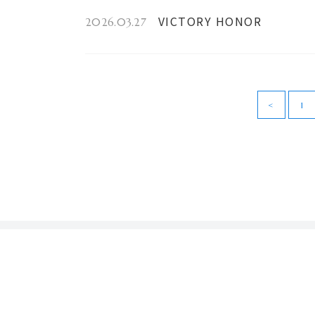
VICTORY HONOR
2026.03.27
<
1