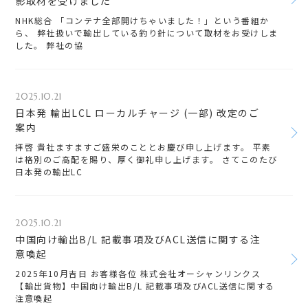
影取材を受けました
NHK総合 「コンテナ全部開けちゃいました！」という番組か
ら、 弊社扱いで輸出している釣り針について取材をお受けしま
した。 弊社の協
2025.10.21
日本発 輸出LCL ローカルチャージ (一部) 改定のご
案内
拝啓 貴社ますますご盛栄のこととお慶び申し上げます。 平素
は格別のご高配を賜り、厚く御礼申し上げます。 さてこのたび
日本発の輸出LC
2025.10.21
中国向け輸出B/L 記載事項及びACL送信に関する注
意喚起
2025年10月吉日 お客様各位 株式会社オーシャンリンクス
【輸出貨物】中国向け輸出B/L 記載事項及びACL送信に関する
注意喚起